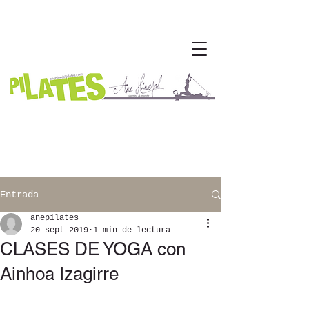
Entrada
anepilates
20 sept 2019
1 min de lectura
CLASES DE YOGA con
Ainhoa Izagirre