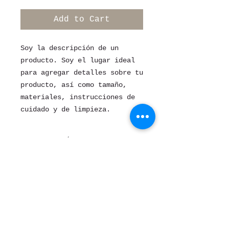
Add to Cart
Soy la descripción de un 
producto. Soy el lugar ideal 
para agregar detalles sobre tu 
producto, así como tamaño, 
materiales, instrucciones de 
cuidado y de limpieza.
INFORMACIÓN DE
PRODUCTO
Soy la descripción de un
POLÍTICA DE DEVOLUCIÓN Y
producto. Soy el lugar ideal
REEMBOLSO
para agregar detalles sobre tu
producto, así como tamaño,
Soy una política de devolución
materiales, instrucciones de
INFORMACIÓN DEL ENVÍO
y reembolso. Una oportunidad
cuidado y de limpieza. Es