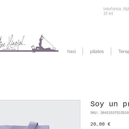
telefonoa. 65
37 44
hasi
pilates
Tera
Soy un p
SKU: 36421537513519
Price
20,00 €