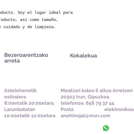
seguridad.
realizar compras
seguridad.
ducto. Soy el lugar ideal para 
oducto, así como tamaño, 
e cuidado y de limpieza.
Bezeroarentzako
Kokalekua
arreta
Astelehenetik
Meatzari kalea 6 altua Arretxen
ostiralera
20303 Irun, Gipuzkoa
8:00etatik 20:00etara.
telefonoa. 656 79 37 44
Larunbatetan
Posta elektronikoa
10:00etatik 12:00etara
anehinojal@msn.com