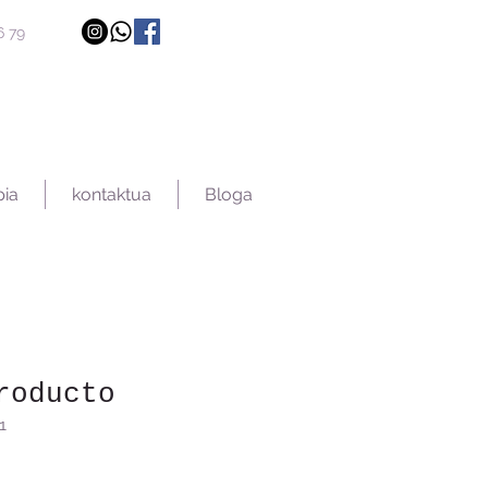
6 79
pia
kontaktua
Bloga
roducto
1